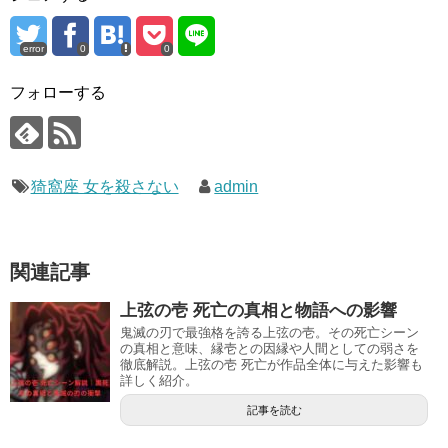
error
0
0
フォローする
猗窩座 女を殺さない
admin
関連記事
上弦の壱 死亡の真相と物語への影響
鬼滅の刃で最強格を誇る上弦の壱。その死亡シーン
の真相と意味、縁壱との因縁や人間としての弱さを
徹底解説。上弦の壱 死亡が作品全体に与えた影響も
詳しく紹介。
記事を読む