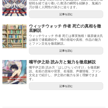
獄戦を経て辿り着いた救済の瞬間を紐解き、鬼滅の
刃が描く人間性の深さに迫ります。
記事を読む
ウィッチウォッチ 作者 死亡の真相を徹
底解説
ウィッチウォッチ 作者 死亡は事実無根！篠原健太氏
は健在で連載継続中。噂の発端や真相、作品の魅力
とファン文化を徹底解説。
記事を読む
嘴平伊之助 読み方と魅力を徹底解説
嘴平伊之助 読み方「はしびら いのすけ」を徹底解
説。名前の意味や背景、名場面、声優情報、ファン
文化まで紹介し、伊之助の魅力を深く理解できま
す。
記事を読む