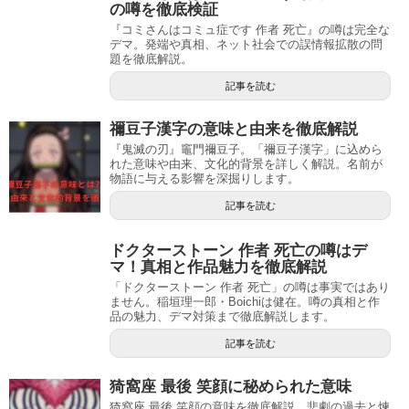
の噂を徹底検証
『コミさんはコミュ症です 作者 死亡』の噂は完全な
デマ。発端や真相、ネット社会での誤情報拡散の問
題を徹底解説。
記事を読む
禰豆子漢字の意味と由来を徹底解説
『鬼滅の刃』竈門禰豆子。「禰豆子漢字」に込めら
れた意味や由来、文化的背景を詳しく解説。名前が
物語に与える影響を深掘りします。
記事を読む
ドクターストーン 作者 死亡の噂はデ
マ！真相と作品魅力を徹底解説
「ドクターストーン 作者 死亡」の噂は事実ではあり
ません。稲垣理一郎・Boichiは健在。噂の真相と作
品の魅力、デマ対策まで徹底解説します。
記事を読む
猗窩座 最後 笑顔に秘められた意味
猗窩座 最後 笑顔の意味を徹底解説。悲劇の過去と煉