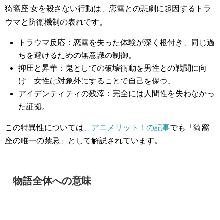
猗窩座 女を殺さない行動は、恋雪との悲劇に起因するトラ
ウマと防衛機制の表れです。
トラウマ反応：恋雪を失った体験が深く根付き、同じ過
ちを避けるための無意識の制御。
抑圧と昇華：鬼としての破壊衝動を男性との戦闘に向
け、女性は対象外にすることで自己を保つ。
アイデンティティの残滓：完全には人間性を失わなかっ
た証拠。
この特異性については、
アニメリット！の記事
でも「猗窩
座の唯一の禁忌」として解説されています。
物語全体への意味