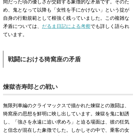
間だった頃の優しさが交錯する象徴的な矛盾です。そのた
め、鬼となって以降も「女性を手にかけない」という掟が
自身の行動規範として根強く残っていました。この複雑な
矛盾については、
だるま日記による考察
でも詳しく語られ
ています。
戦闘における猗窩座の矛盾
煉獄杏寿郎との戦い
無限列車編のクライマックスで描かれた煉獄との激闘は、
猗窩座の思想を鮮明に映し出しています。煉獄を鬼に勧誘
し、「強さを永遠に追い求めろ」と迫る場面は、彼の狂気
と信念が混在した象徴でした。しかしその中で、乗客の女