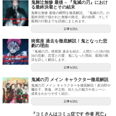
鬼舞辻無惨 最後 – 『鬼滅の刃』におけ
る最終決着とその結末
鬼舞辻無惨 最後の瞬間を徹底解説。『鬼滅の刃』の
最終決戦で描かれた無惨の敗北、薬の効果、そして
最期の行動までを詳細にまとめます。
記事を読む
猗窩座 過去を徹底解説！鬼となった悲
劇の理由
『鬼滅の刃』猗窩座 過去を紹介。人間だった頃の狛
治の悲劇、恋雪との愛、鬼になった理由、最期の救
済を詳しく解説します。
記事を読む
鬼滅の刃 メイン キャラクター徹底解説
鬼滅の刃 メイン キャラクターを徹底解説！炭治郎や
禰豆子、善逸、伊之助、柱たちの魅力や名シーン、
成長をわかりやすく紹介。
記事を読む
『コミさんはコミュ症です 作者 死亡』