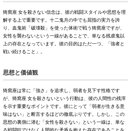
猗窩座 女を殺さない信念は、彼の戦闘スタイルや思想を理
解する上で重要です。十二鬼月の中でも屈指の実力を誇
り、血鬼術「破壊殺」を使った体術で戦う猗窩座ですが、
女性を襲わないという一線があることで、単なる残虐鬼以
上の存在となっています。彼の目的はただ一つ、「強者と
戦い続けること」。
思想と価値観
猗窩座は常に「強さ」を追求し、弱者を見下す性格です
が、猗窩座 女を殺さないという行動は、彼の人間性の残滓
を示す重要なポイントです。彼にとって「弱者が生きる意
味はない」と断言するほどの徹底ぶりです。しかし、この
思想の裏側に潜む「女性を殺さない」という一線は、単な
る戦闘狂ではなく人間的な矛盾を抱えた存在であることを