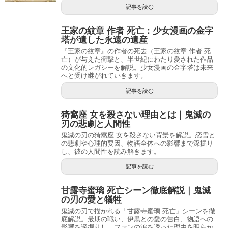
記事を読む
王家の紋章 作者 死亡：少女漫画の金字
塔が遺した永遠の遺産
『王家の紋章』の作者の死去（王家の紋章 作者 死
亡）が与えた衝撃と、半世紀にわたり愛された作品
の文化的レガシーを解説。少女漫画の金字塔は未来
へと受け継がれていきます。
記事を読む
猗窩座 女を殺さない理由とは｜鬼滅の
刃の悲劇と人間性
鬼滅の刃の猗窩座 女を殺さない背景を解説。恋雪と
の悲劇や心理的要因、物語全体への影響まで深掘り
し、彼の人間性を読み解きます。
記事を読む
甘露寺蜜璃 死亡シーン徹底解説｜鬼滅
の刃の愛と犠牲
鬼滅の刃で描かれる「甘露寺蜜璃 死亡」シーンを徹
底解説。最期の戦い、伊黒との愛の告白、物語への
影響を深掘りし、ファンの涙を誘った理由を明らか