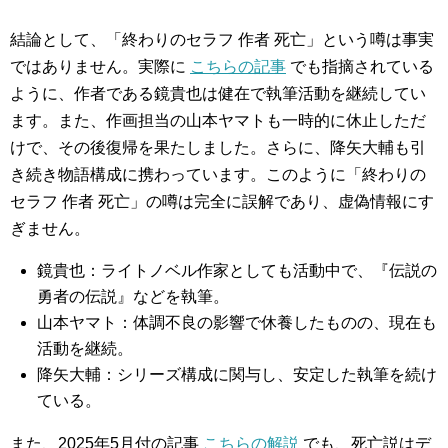
結論として、「終わりのセラフ 作者 死亡」という噂は事実
ではありません。実際に
こちらの記事
でも指摘されている
ように、作者である鏡貴也は健在で執筆活動を継続してい
ます。また、作画担当の山本ヤマトも一時的に休止しただ
けで、その後復帰を果たしました。さらに、降矢大輔も引
き続き物語構成に携わっています。このように「終わりの
セラフ 作者 死亡」の噂は完全に誤解であり、虚偽情報にす
ぎません。
鏡貴也：ライトノベル作家としても活動中で、『伝説の
勇者の伝説』などを執筆。
山本ヤマト：体調不良の影響で休養したものの、現在も
活動を継続。
降矢大輔：シリーズ構成に関与し、安定した執筆を続け
ている。
また、2025年5月付の記事
こちらの解説
でも、死亡説はデ