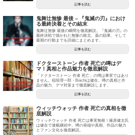
記事を読む
鬼舞辻無惨 最後 – 『鬼滅の刃』におけ
る最終決着とその結末
鬼舞辻無惨 最後の瞬間を徹底解説。『鬼滅の刃』の
最終決戦で描かれた無惨の敗北、薬の効果、そして
最期の行動までを詳細にまとめます。
記事を読む
ドクターストーン 作者 死亡の噂はデ
マ！真相と作品魅力を徹底解説
「ドクターストーン 作者 死亡」の噂は事実ではあり
ません。稲垣理一郎・Boichiは健在。噂の真相と作
品の魅力、デマ対策まで徹底解説します。
記事を読む
ウィッチウォッチ 作者 死亡の真相を徹
底解説
ウィッチウォッチ 作者 死亡は事実無根！篠原健太氏
は健在で連載継続中。噂の発端や真相、作品の魅力
とファン文化を徹底解説。