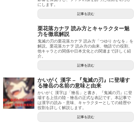
にします。
記事を読む
栗花落カナヲ 読み方とキャラクター魅
力を徹底解説
鬼滅の刃の栗花落カナヲ 読み方「つゆり かなを」を
解説。栗花落カナヲ 読み方の由来、物語での役割、
他キャラとの関係や日本文化との関連まで詳しく紹
介。
記事を読む
かいがく 漢字 – 『鬼滅の刃』に登場す
る獪岳の名前の意味と由来
かいがく 漢字は「獪岳」と書き、『鬼滅の刃』に登
場する上弦の陸・獪岳の正式な表記です。本記事で
は漢字の読み・意味、キャラクターとしての経歴や
役割を詳しく解説します。
記事を読む