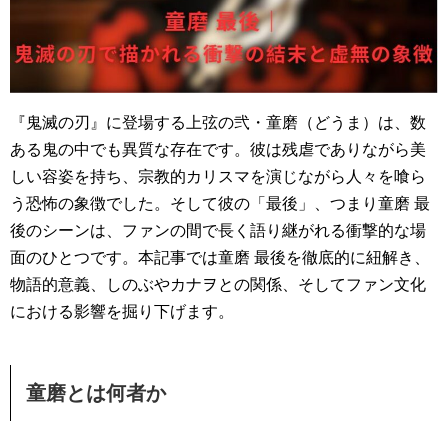
『鬼滅の刃』に登場する上弦の弐・童磨（どうま）は、数
ある鬼の中でも異質な存在です。彼は残虐でありながら美
しい容姿を持ち、宗教的カリスマを演じながら人々を喰ら
う恐怖の象徴でした。そして彼の「最後」、つまり童磨 最
後のシーンは、ファンの間で長く語り継がれる衝撃的な場
面のひとつです。本記事では童磨 最後を徹底的に紐解き、
物語的意義、しのぶやカナヲとの関係、そしてファン文化
における影響を掘り下げます。
童磨とは何者か