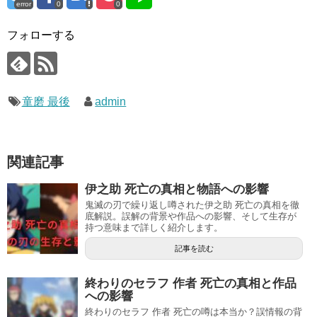
error
0
0
フォローする
童磨 最後
admin
関連記事
伊之助 死亡の真相と物語への影響
鬼滅の刃で繰り返し噂された伊之助 死亡の真相を徹
底解説。誤解の背景や作品への影響、そして生存が
持つ意味まで詳しく紹介します。
記事を読む
終わりのセラフ 作者 死亡の真相と作品
への影響
終わりのセラフ 作者 死亡の噂は本当か？誤情報の背