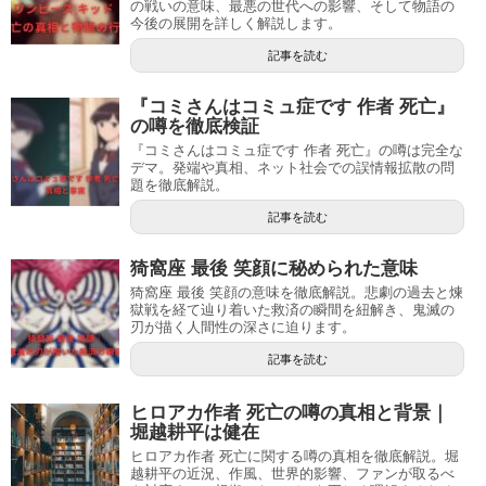
の戦いの意味、最悪の世代への影響、そして物語の
今後の展開を詳しく解説します。
記事を読む
『コミさんはコミュ症です 作者 死亡』
の噂を徹底検証
『コミさんはコミュ症です 作者 死亡』の噂は完全な
デマ。発端や真相、ネット社会での誤情報拡散の問
題を徹底解説。
記事を読む
猗窩座 最後 笑顔に秘められた意味
猗窩座 最後 笑顔の意味を徹底解説。悲劇の過去と煉
獄戦を経て辿り着いた救済の瞬間を紐解き、鬼滅の
刃が描く人間性の深さに迫ります。
記事を読む
ヒロアカ作者 死亡の噂の真相と背景｜
堀越耕平は健在
ヒロアカ作者 死亡に関する噂の真相を徹底解説。堀
越耕平の近況、作風、世界的影響、ファンが取るべ