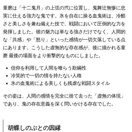
童磨は「十二鬼月」の上弦の弐に位置し、鬼舞辻無惨に忠
実に仕える強力な鬼です。氷を自在に操る血鬼術は、冷酷
さと美しさを兼ね備えた技で、戦闘において圧倒的な力を
発揮しました。彼の魅力は単なる強さだけでなく、人間的
な「共感」や「怒り」といった感情が一切欠落している点
にあります。こうした虚無的な存在感が、後に描かれる童
磨 最後の場面をより衝撃的なものにしました。
信仰を利用して人間を喰らう欺瞞性
冷笑的で一切の情を持たない人格
氷の血鬼術による美しくも残虐な戦闘スタイル
その姿は、人間の感情を完全に捨て去った「虚無の体現」
であり、鬼の存在意義を深く問いかける存在でした。
胡蝶しのぶとの因縁