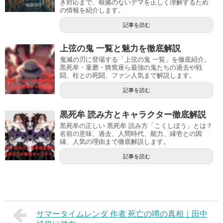
き対応まで、根拠のないデマを正しく理解するため
の情報を紹介します。
記事を読む
上弦の鬼 一覧と魅力を徹底解説
鬼滅の刃に登場する「上弦の鬼 一覧」を徹底紹介。
黒死牟・童磨・猗窩座ら最強の鬼たちの過去や戦
闘、柱との死闘、ファン人気まで解説します。
記事を読む
黒死牟 読み方とキャラクター徹底解説
黒死牟の正しい 黒死牟 読み方「こくしぼう」とは？
名前の意味、過去、人間時代、能力、縁壱との因
縁、人気の理由まで徹底解説します。
記事を読む
サマータイムレンダ 作者 死亡の噂の真相｜田中