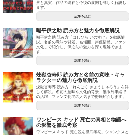
景と真実、作品の現在と今後の展開を詳しく解説し
ます。
記事を読む
嘴平伊之助 読み方と魅力を徹底解説
嘴平伊之助 読み方「はしびら いのすけ」を徹底解
説。名前の意味や背景、名場面、声優情報、ファン
文化まで紹介し、伊之助の魅力を深く理解できま
す。
記事を読む
煉獄杏寿郎 読み方と名前の意味・キャ
ラクターの魅力を徹底解説
煉獄杏寿郎 読み方「れんごく きょうじゅろう」を詳
しく解説。名前の意味や文化的背景、無限列車編で
の活躍、ファン文化での人気まで徹底紹介します。
記事を読む
ワンピース キッド 死亡の真相と物語へ
の影響を徹底考察
ワンピース キッド 死亡説を徹底考察。シャンクスと